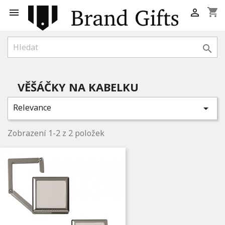
shopping_cart



VĚŠÁČKY NA KABELKU
Relevance

Zobrazení 1-2 z 2 položek