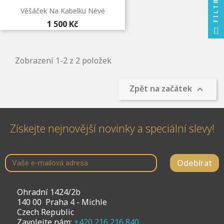
FILTR
Věšáček Na Kabelku Névé
1 500 Kč
Zobrazení 1-2 z 2 položek
Zpět na začátek

Získejte nejnovější novinky a speciální slevy!
Odebírat
Ohradní 1424/2b
140 00 Praha 4 - Michle
Czech Republic
Zavolejte nám:
+420 216 216 840