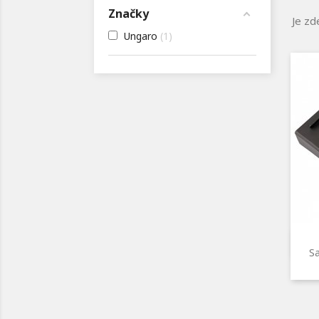
Značky
Je zd
Ungaro
1
Sa