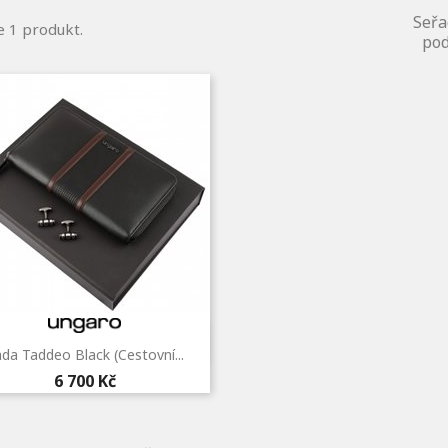
Seřa
e 1 produkt.
pod
Rychlý náhled

da Taddeo Black (cestovní...
6 700 Kč