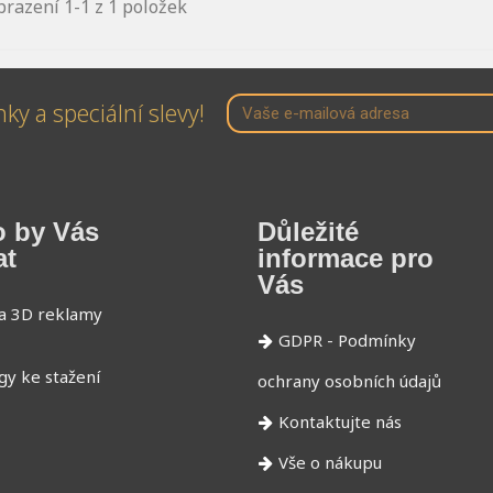
razení 1-1 z 1 položek
ky a speciální slevy!
 by Vás
Důležité
at
informace pro
Vás
a 3D reklamy
GDPR - Podmínky
gy ke stažení
ochrany osobních údajů
Kontaktujte nás
Vše o nákupu